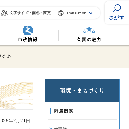
文字サイズ・配色の変更
Translation
さがす
市政情報
久喜の魅力
災会議
環境・まちづくり
附属機関
25年2月21日
会議録