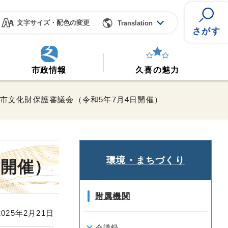
文字サイズ・配色の変更
Translation
さがす
市政情報
久喜の魅力
喜市文化財保護審議会（令和5年7月4日開催）
環境・まちづくり
日開催）
附属機関
25年2月21日
会議録