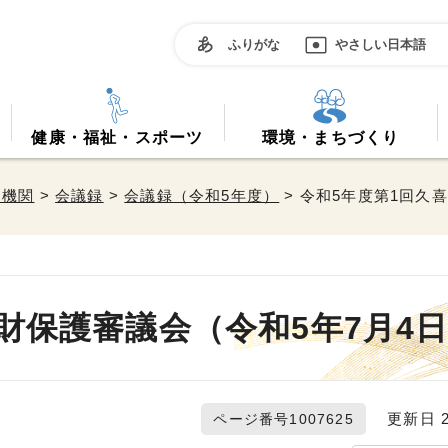
ふりがな
やさしい日本語
健康・福祉・スポーツ
環境・まちづくり
属機関
>
会議録
>
会議録（令和5年度）
> 令和5年度第1回久
財保護審議会（令和5年7月4
更新日 20
ページ番号1007625