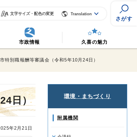
文字サイズ・配色の変更
Translation
さがす
市政情報
久喜の魅力
喜市特別職報酬等審議会（令和5年10月24日）
環境・まちづくり
24日）
附属機関
25年2月21日
会議録