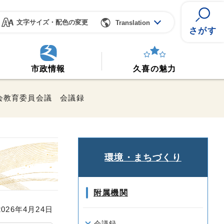
文字サイズ・配色の変更
Translation
さがす
市政情報
久喜の魅力
社会教育委員会議 会議録
環境・まちづくり
附属機関
26年4月24日
会議録