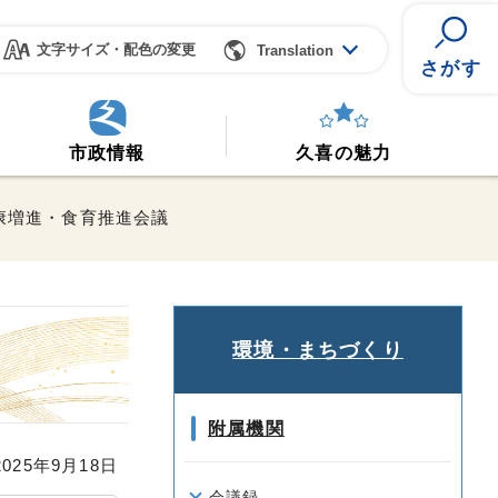
文字サイズ・配色の変更
Translation
さがす
市政情報
久喜の魅力
康増進・食育推進会議
環境・まちづくり
附属機関
25年9月18日
会議録