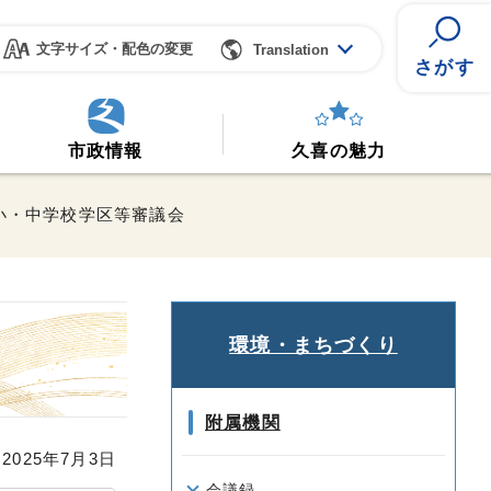
文字サイズ・配色の変更
Translation
さがす
市政情報
久喜の魅力
立小・中学校学区等審議会
環境・まちづくり
附属機関
025年7月3日
会議録