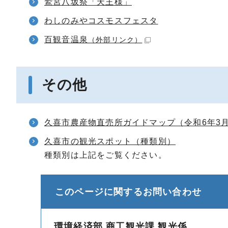
鷲宮八坂祭「天王様」
わしのみやコスモスフェスタ
百観音温泉
（外部リンク）
その他
久喜市農産物直売所ガイドマップ（令和6年3
久喜市の観光スポット（種類別）
種類別は上記をご覧ください。
このページに関する
お問い合わせ
環境経済部 商工観光課 観光係