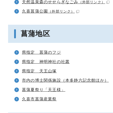
天然温泉森のせせらぎなごみ
（外部リンク）
久喜菖蒲公園
（外部リンク）
菖蒲地区
県指定 菖蒲のフジ
県指定 神明神社の社叢
県指定 天王山塚
市内の博士関係施設（本多静六記念館ほか）
菖蒲夏祭り「天王様」
久喜市菖蒲産業祭