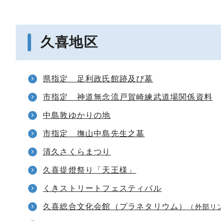
久喜地区
県指定 足利政氏館跡及び墓
市指定 神道無念流戸賀崎練武道場関係資料
中島敦ゆかりの地
市指定 撫山中島先生之墓
清久さくらまつり
久喜提燈祭り「天王様」
くきストリートフェスティバル
久喜総合文化会館（プラネタリウム）
（外部リ