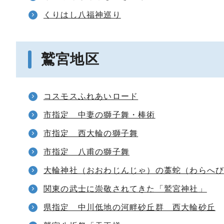
くりはし八福神巡り
鷲宮地区
コスモスふれあいロード
市指定 中妻の獅子舞・棒術
市指定 西大輪の獅子舞
市指定 八甫の獅子舞
大輪神社（おおわじんじゃ）の藁蛇（わらへ
関東の武士に崇敬されてきた「鷲宮神社」
県指定 中川低地の河畔砂丘群 西大輪砂丘