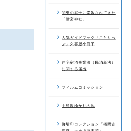
関東の武士に崇敬されてきた
「鷲宮神社」
人気ガイドブック「ことりっ
ぷ」久喜版小冊子
住宅宿泊事業法（民泊新法）
に関する届出
フィルムコミッション
中島敦ゆかりの地
御墳印コレクション「栢間古
墳群 天王山塚古墳」