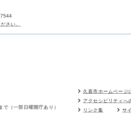
7544
ください。
久喜市ホームページ
アクセシビリティへ
分まで（一部日曜開庁あり）
リンク集
サ