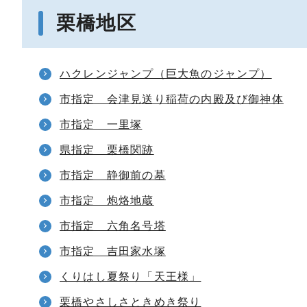
栗橋地区
ハクレンジャンプ（巨大魚のジャンプ）
市指定 会津見送り稲荷の内殿及び御神体
市指定 一里塚
県指定 栗橋関跡
市指定 静御前の墓
市指定 炮烙地蔵
市指定 六角名号塔
市指定 吉田家水塚
くりはし夏祭り「天王様」
栗橋やさしさときめき祭り