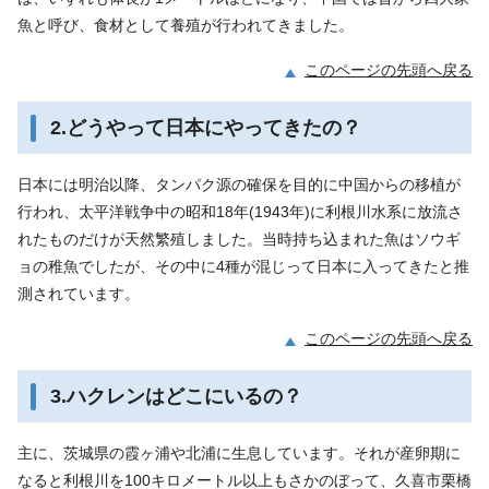
魚と呼び、食材として養殖が行われてきました。
このページの先頭へ戻る
2.どうやって日本にやってきたの？
日本には明治以降、タンパク源の確保を目的に中国からの移植が
行われ、太平洋戦争中の昭和18年(1943年)に利根川水系に放流さ
れたものだけが天然繁殖しました。当時持ち込まれた魚はソウギ
ョの稚魚でしたが、その中に4種が混じって日本に入ってきたと推
測されています。
このページの先頭へ戻る
3.ハクレンはどこにいるの？
主に、茨城県の霞ヶ浦や北浦に生息しています。それが産卵期に
なると利根川を100キロメートル以上もさかのぼって、久喜市栗橋