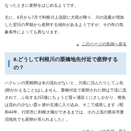
なったときに産卵をはじめるようです。
主に、6月から7月で利根川上流部に大雨が降り、川の流量が増加
した翌日の早朝から産卵する傾向があるようですが、その年の気
象条件によっても異なります。
このページの先頭へ戻る
8.どうして利根川の栗橋地先付近で産卵する
の？
ハクレンの受精卵は水の流れがないと、川底に沈んだりしてふ化
(卵がかえること)はしません。栗橋付近で産卵された卵は下流に流
されて、ふ化する2日後にちょうど霞ヶ浦近くにさしかかり、稚魚
は流れの少ない霞ヶ浦や北浦に入り込み、そこで成長します（昭
和44年、行田市に利根大堰ができるまでは、その上流の熊谷市妻
沼地先でも産卵が見られました）。