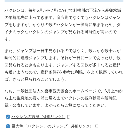
ハクレンは、毎年5月から7月にかけて利根川の下流から産卵水域
の栗橋地先に上ってきます。産卵期でなくてもハクレンはジャン
プをしますが、かなりの数のハクレンが一箇所に集まるため、ダ
イナミックなハクレンのジャンプが見られる可能性が高いので
す。
また、ジャンプは一日中見られるのではなく、数匹から数十匹が
瞬間的に連続ジャンプします。それが一日に一回であったり、数
回見られるときもあります。ジャンプする回数が多くなると産卵
も近いようなので、産卵条件7を参考に利根川をよく観察していれ
ば、きっと見られることでしょう。
なお、一般社団法人久喜市観光協会のホームページで、6月上旬か
ら主な生息地の霞ヶ浦に帰るまでハクレンの観測状況を随時記
録・公表しています。よかったらご覧になってください。
ハクレンの観測
（外部リンク）
巨大魚「ハクレン」のジャンプ
（外部リンク）