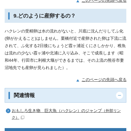
このページの先頭へ戻る
9.どのように産卵するの？
ハクレンの受精卵は水の流れがないと、川底に沈んだりしてふ化
(卵がかえること)はしません。栗橋付近で産卵された卵は下流に流
されて、ふ化する2日後にちょうど霞ヶ浦近くにさしかかり、稚魚
は流れの少ない霞ヶ浦や北浦に入り込み、そこで成長します（昭
和44年、行田市に利根大堰ができるまでは、その上流の熊谷市妻
沼地先でも産卵が見られました）。
このページの先頭へ戻る
関連情報
おもしろ生き物 巨大魚（ハクレン）のジャンプ
（外部リン
ク）