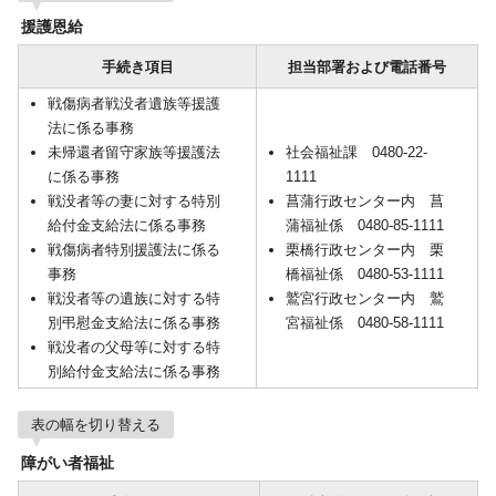
援護恩給
手続き項目
担当部署および電話番号
戦傷病者戦没者遺族等援護
法に係る事務
未帰還者留守家族等援護法
社会福祉課 0480-22-
に係る事務
1111
戦没者等の妻に対する特別
菖蒲行政センター内 菖
給付金支給法に係る事務
蒲福祉係 0480-85-1111
戦傷病者特別援護法に係る
栗橋行政センター内 栗
事務
橋福祉係 0480-53-1111
戦没者等の遺族に対する特
鷲宮行政センター内 鷲
別弔慰金支給法に係る事務
宮福祉係 0480-58-1111
戦没者の父母等に対する特
別給付金支給法に係る事務
表の幅を切り替える
障がい者福祉