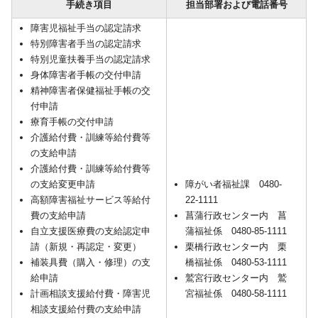
手続き項目
担当部署および電話番号
障害児福祉手当の認定請求
特別障害者手当の認定請求
特別児童扶養手当の認定請求
身体障害者手帳の交付申請
精神障害者保健福祉手帳の交
付申請
療育手帳の交付申請
介護給付費・訓練等給付費等
の支給申請
介護給付費・訓練等給付費等
の支給変更申請
障がい者福祉課 0480-
高額障害福祉サービス等給付
22-1111
費の支給申請
菖蒲行政センター内 菖
自立支援医療費の支給認定申
蒲福祉係 0480-85-1111
請（新規・再認定・変更）
栗橋行政センター内 栗
補装具費（購入・修理）の支
橋福祉係 0480-53-1111
給申請
鷲宮行政センター内 鷲
計画相談支援給付費・障害児
宮福祉係 0480-58-1111
相談支援給付費の支給申請