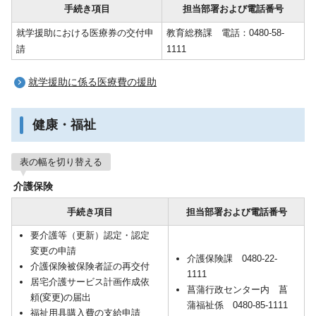
手続き項目
担当部署および電話番号
就学援助における医療券の交付申
教育総務課 電話：0480-58-
請
1111
就学援助に係る医療費の援助
健康・福祉
表の幅を切り替える
介護保険
手続き項目
担当部署および電話番号
要介護等（更新）認定・認定
変更の申請
介護保険課 0480-22-
介護保険被保険者証の再交付
1111
居宅介護サービス計画作成依
菖蒲行政センター内 菖
頼(変更)の届出
蒲福祉係 0480-85-1111
福祉用具購入費の支給申請