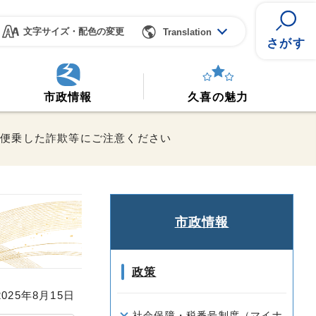
文字サイズ・配色の変更
Translation
さがす
市政情報
久喜の魅力
に便乗した詐欺等にご注意ください
市政情報
政策
25年8月15日
社会保障・税番号制度（マイナ