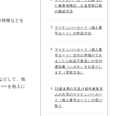
た健康保険証、公金受取口座
の確認方法
の情報などを
マイナンバーカード（個人番
号カード）の申請方法
マイナンバーカード（個人番
号カード）交付の準備ができ
ましたら転送不要扱いの交付
通知書（ハガキ）をお送りし
ます（受取方法）
などして、他
バーを他人に
15歳未満の方及び成年被後見
人の方等のマイナンバーカー
ド（個人番号カード）の受け
取り