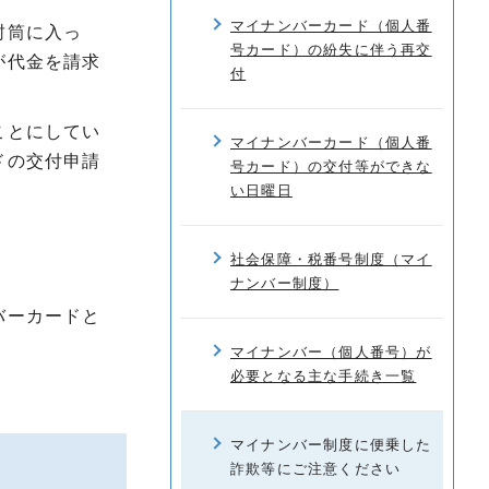
マイナンバーカード（個人番
封筒に入っ
号カード）の紛失に伴う再交
が代金を請求
付
ことにしてい
マイナンバーカード（個人番
ドの交付申請
号カード）の交付等ができな
い日曜日
社会保障・税番号制度（マイ
ナンバー制度）
バーカードと
マイナンバー（個人番号）が
必要となる主な手続き一覧
マイナンバー制度に便乗した
詐欺等にご注意ください