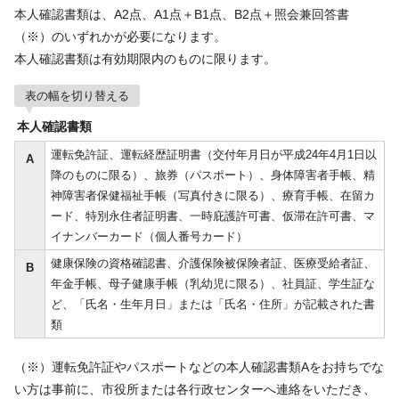
本人確認書類は、A2点、A1点＋B1点、B2点＋照会兼回答書
（※）のいずれかが必要になります。
本人確認書類は有効期限内のものに限ります。
表の幅を切り替える
本人確認書類
運転免許証、運転経歴証明書（交付年月日が平成24年4月1日以
A
降のものに限る）、旅券（パスポート）、身体障害者手帳、精
神障害者保健福祉手帳（写真付きに限る）、療育手帳、在留カ
ード、特別永住者証明書、一時庇護許可書、仮滞在許可書、マ
イナンバーカード（個人番号カード）
健康保険の資格確認書、介護保険被保険者証、医療受給者証、
B
年金手帳、母子健康手帳（乳幼児に限る）、社員証、学生証な
ど、「氏名・生年月日」または「氏名・住所」が記載された書
類
（※）運転免許証やパスポートなどの本人確認書類Aをお持ちでな
い方は事前に、市役所または各行政センターへ連絡をいただき、