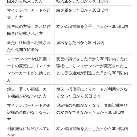
国外から転入した方
転入届をした日から30日以内
マイナンバーカードを紛
紛失届をした日から30日以内
失した方
無戸籍の方等、新たに住
本人確認書類を入手した日から30日以内
民票に記載された方
新たに住民票へ記載され
届出をした日から30日以内
た中長期在留者等
マイナンバーや住民票コ
変更の請求をした日から30日以内または
ードの変更によりマイナ
職権によりマイナンバーが変更されたこ
ンバーカードが失効した
とに係る通知が到達した日から30日以内
方
焼失・著しい損傷・カー
焼失・損傷等によりカードが利用できな
ド機能が損なわれた方
くなった日から30日以内
マイナンバーカードの追
追記欄の余白がなくなり、券面記載事項
記欄の余白がなくなった
の変更ができなかった日から30日以内
方
刑事施設に収容されてい
本人確認書類を入手した日から30日以内
た方