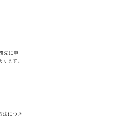
務先に申
あります。
方法につき