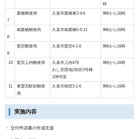
時
栗橋郵便局
久喜市栗橋東2-4-6
9時から16時
7
南栗橋郵便局
久喜市南栗橋5-5-11
9時から16時
8
鷲宮郵便局
久喜市鷲宮4-1-6
9時から16時
9
10
鷲宮上内郵便局
久喜市上内478
9時から16時
わし宮団地2街区3号棟
108号室
11
東鷲宮駅前郵便
久喜市桜田3-1-6
9時から16時
局
実施内容
・ 交付申請書の作成支援