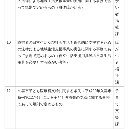
の法律による地域生活支援事業の実施に関する事務であ
が
って規則で定めるもの（身体障がい者）
い
者
福
祉
課
10
障害者の日常生活及び社会生活を総合的に支援するため
障
の法律による地域生活支援事業の実施に関する事務であ
が
って規則で定めるもの（自立生活支援用具等の日常生活
い
用具を必要とする障がい者等）
者
福
祉
課
12
久喜市子ども医療費支給に関する条例（平成22年久喜市
子
条例第127号）による子ども医療費の支給に関する事務
育
であって規則で定めるもの
て
支
援
課