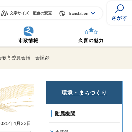
文字サイズ・配色の変更
Translation
さがす
市政情報
久喜の魅力
社会教育委員会議 会議録
環境・まちづくり
附属機関
25年4月22日
会議録