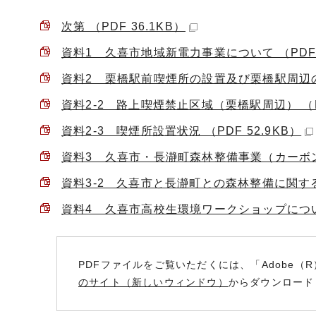
次第 （PDF 36.1KB）
資料1 久喜市地域新電力事業について （PDF 1
資料2 栗橋駅前喫煙所の設置及び栗橋駅周辺の路
資料2-2 路上喫煙禁止区域（栗橋駅周辺） （PD
資料2-3 喫煙所設置状況 （PDF 52.9KB）
資料3 久喜市・長瀞町森林整備事業（カーボンオ
資料3-2 久喜市と長瀞町との森林整備に関する連
資料4 久喜市高校生環境ワークショップについて 
PDFファイルをご覧いただくには、「Adobe（R
のサイト（新しいウィンドウ）
からダウンロード