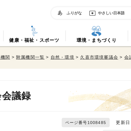
ふりがな
やさしい日本語
健康・福祉・スポーツ
環境・まちづくり
属機関
>
附属機関一覧
>
自然・環境
>
久喜市環境審議会
>
会
会会議録
更新日 2
ページ番号1008485