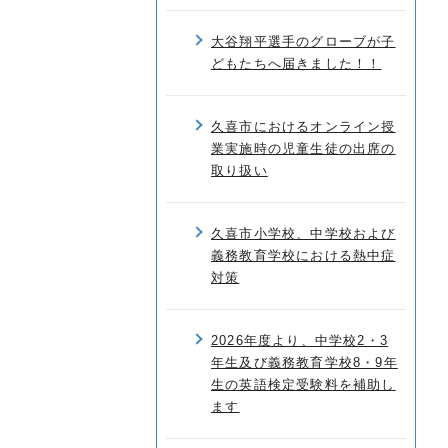
大谷翔平選手のグローブが子
どもたちへ届きました！！
久喜市におけるオンライン授
業実施時の児童生徒の出席の
取り扱い
久喜市小学校、中学校および
義務教育学校における熱中症
対策
2026年度より、中学校2・3
年生及び義務教育学校8・9年
生の英語検定受験料を補助し
ます