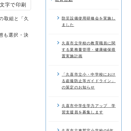
文字で印刷
育の取組と「久
防災設備使用研修会を実施し
ました
態も選択・決
久喜市立学校の教育職員に関
する業務量管理・健康確保措
置実施計画
「久喜市立小・中学校におけ
る盗撮防止等ガイドライン」
の策定のお知らせ
久喜市中学生学力アップ 学
習支援員を募集します
久喜市立東鷲宮小学校の6年