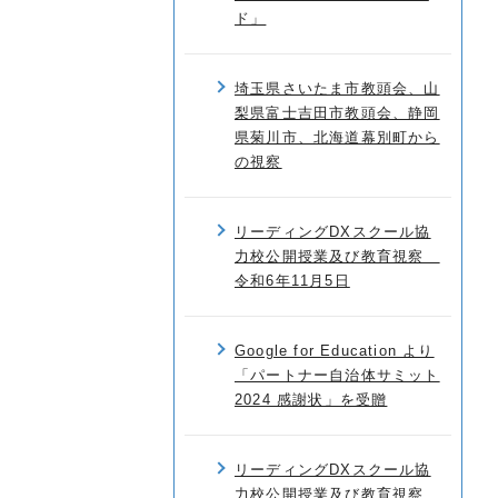
ド」
埼玉県さいたま市教頭会、山
梨県富士吉田市教頭会、静岡
県菊川市、北海道幕別町から
の視察
リーディングDXスクール協
力校公開授業及び教育視察
令和6年11月5日
Google for Education より
「パートナー自治体サミット
2024 感謝状」を受贈
リーディングDXスクール協
力校公開授業及び教育視察