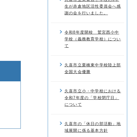
生が赤倉地区活性委員会へ感
謝の会を行いました。
令和8年度開校 鷲宮西小中
学校（義務教育学校）につい
て
久喜市立栗橋東中学校陸上部
全国大会優勝
久喜市立小・中学校における
令和7年度の「学校閉庁日」
について
久喜市の「休日の部活動」地
域展開に係る基本方針