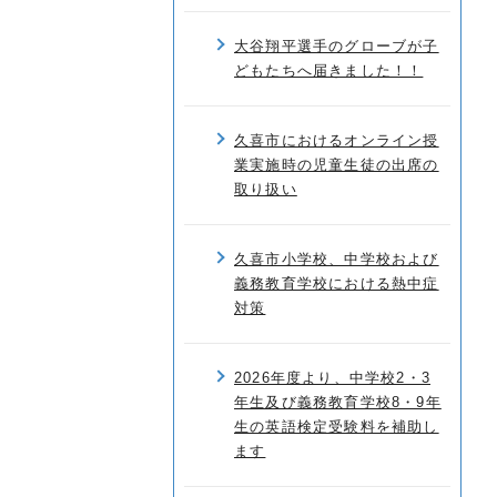
大谷翔平選手のグローブが子
どもたちへ届きました！！
久喜市におけるオンライン授
業実施時の児童生徒の出席の
取り扱い
久喜市小学校、中学校および
義務教育学校における熱中症
対策
2026年度より、中学校2・3
年生及び義務教育学校8・9年
生の英語検定受験料を補助し
ます