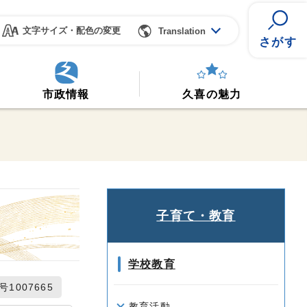
文字サイズ・配色の変更
Translation
さがす
市政情報
久喜の魅力
子育て・教育
学校教育
1007665
教育活動