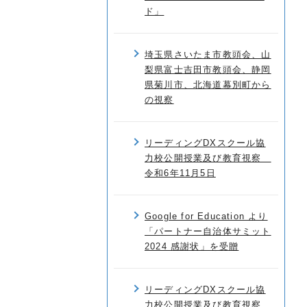
ド」
埼玉県さいたま市教頭会、山
梨県富士吉田市教頭会、静岡
県菊川市、北海道幕別町から
の視察
リーディングDXスクール協
力校公開授業及び教育視察
令和6年11月5日
Google for Education より
「パートナー自治体サミット
2024 感謝状」を受贈
リーディングDXスクール協
力校公開授業及び教育視察