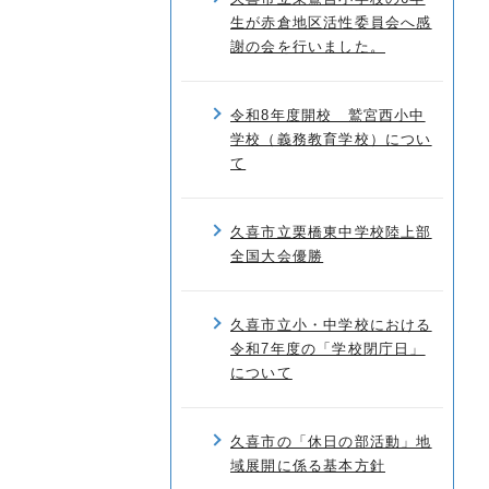
生が赤倉地区活性委員会へ感
謝の会を行いました。
令和8年度開校 鷲宮西小中
学校（義務教育学校）につい
て
久喜市立栗橋東中学校陸上部
全国大会優勝
久喜市立小・中学校における
令和7年度の「学校閉庁日」
について
久喜市の「休日の部活動」地
域展開に係る基本方針