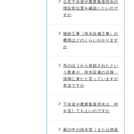
公共下水道や農業集落排水の
埋設管位置を確認したいので
すが
接続工事（排水設備工事）の
費用はどのくらいかかります
か
市のほうから依頼されたとい
う業者が、排水設備の点検・
清掃に来たと言っていますが
本当ですか
下水道や農業集落排水は、何
を流してもよいのですか
家の中の排水管（または便器