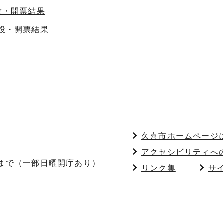
投・開票結果
 投・開票結果
久喜市ホームページ
アクセシビリティへ
分まで（一部日曜開庁あり）
リンク集
サ