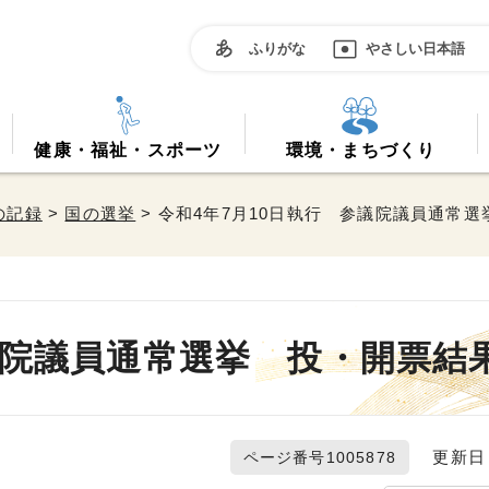
ふりがな
やさしい日本語
健康・福祉・スポーツ
環境・まちづくり
の記録
>
国の選挙
> 令和4年7月10日執行 参議院議員通常
議院議員通常選挙 投・開票結
更新日 2
ページ番号1005878