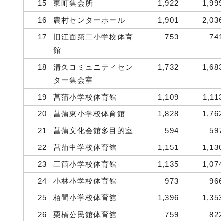
15
東町集会所
1,922
1,99
16
農村センターホール
1,901
2,03
17
旧江面第二小学校体育
753
74
館
18
清久コミュニティセン
1,732
1,68
ター集会室
19
菖蒲小学校体育館
1,109
1,11
20
菖蒲東小学校体育館
1,828
1,76
21
菖蒲文化会館多目的室
594
59
22
菖蒲中学校体育館
1,151
1,13
23
三箇小学校体育館
1,135
1,07
24
小林小学校体育館
973
96
25
栢間小学校体育館
1,396
1,35
26
栗橋公民館体育館
759
82