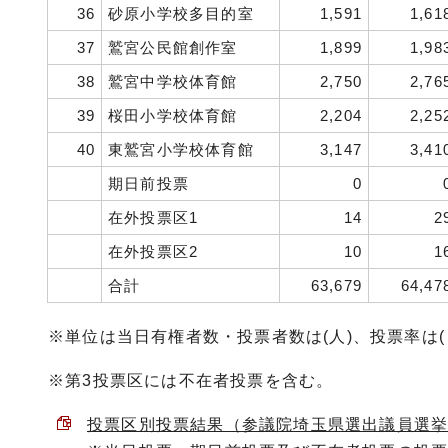
36
砂原小学校多目的室
1,591
1,61
37
鷲宮公民館創作室
1,899
1,98
38
鷲宮中学校体育館
2,750
2,76
39
桜田小学校体育館
2,204
2,25
40
東鷲宮小学校体育館
3,147
3,41
期日前投票
0
在外投票区1
14
2
在外投票区2
10
1
合計
63,679
64,47
※単位は当日有権者数・投票者数は(人)、投票率は(
※第3投票区には不在者投票を含む。
投票区別投票結果（参議院埼玉県選出議員選挙） （