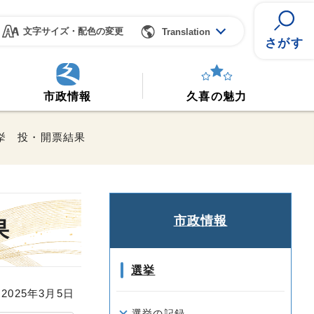
文字サイズ・配色の変更
Translation
さがす
市政情報
久喜の魅力
選挙 投・開票結果
市政情報
果
選挙
025年3月5日
選挙の記録