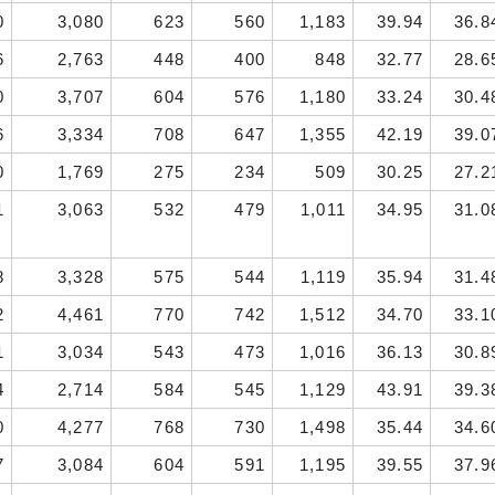
0
3,080
623
560
1,183
39.94
36.8
6
2,763
448
400
848
32.77
28.6
0
3,707
604
576
1,180
33.24
30.4
6
3,334
708
647
1,355
42.19
39.0
0
1,769
275
234
509
30.25
27.2
1
3,063
532
479
1,011
34.95
31.0
8
3,328
575
544
1,119
35.94
31.4
2
4,461
770
742
1,512
34.70
33.1
1
3,034
543
473
1,016
36.13
30.8
4
2,714
584
545
1,129
43.91
39.3
0
4,277
768
730
1,498
35.44
34.6
7
3,084
604
591
1,195
39.55
37.9