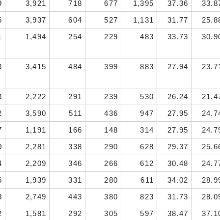
9
3,921
718
677
1,395
37.36
33.8
6
3,937
604
527
1,131
31.77
25.8
1
1,494
254
229
483
33.73
30.9
3
3,415
484
399
883
27.94
23.7
3
2,222
291
239
530
26.24
21.4
2
3,590
511
436
947
27.95
24.7
7
1,191
166
148
314
27.95
24.7
0
2,281
338
290
628
29.37
25.6
4
2,209
346
266
612
30.48
24.7
6
1,939
331
280
611
34.02
28.9
3
2,749
443
380
823
31.73
28.0
2
1,581
292
305
597
38.47
37.1