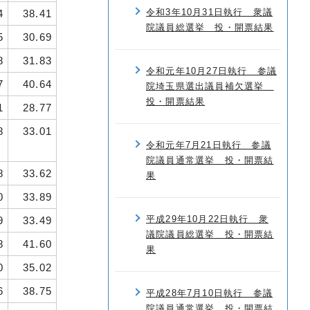
令和3年10月31日執行 衆議
4
38.41
院議員総選挙 投・開票結果
5
30.69
8
31.83
令和元年10月27日執行 参議
7
40.64
院埼玉県選出議員補欠選挙
投・開票結果
1
28.77
8
33.01
令和元年7月21日執行 参議
院議員通常選挙 投・開票結
8
33.62
果
0
33.89
平成29年10月22日執行 衆
9
33.49
議院議員総選挙 投・開票結
8
41.60
果
0
35.02
6
38.75
平成28年7月10日執行 参議
院議員通常選挙 投・開票結