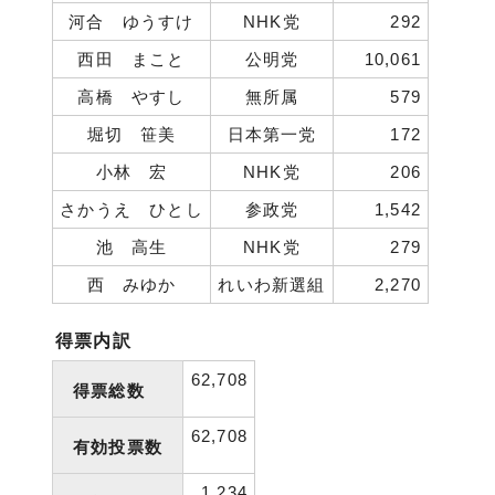
河合 ゆうすけ
NHK党
292
西田 まこと
公明党
10,061
高橋 やすし
無所属
579
堀切 笹美
日本第一党
172
小林 宏
NHK党
206
さかうえ ひとし
参政党
1,542
池 高生
NHK党
279
西 みゆか
れいわ新選組
2,270
得票内訳
62,708
得票総数
62,708
有効投票数
1,234