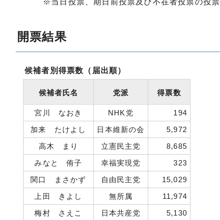
※当日投票、期日前投票及び不在者投票の投
開票結果
候補者別得票数（届出順）
候補者氏名
党派
得票数
宮川 なおき
NHK党
194
加来 たけよし
日本維新の会
5,972
高木 まり
立憲民主党
8,685
みなと 侑子
幸福実現党
323
関口 まさかず
自由民主党
15,029
上田 きよし
無所属
11,974
梅村 さえこ
日本共産党
5,130