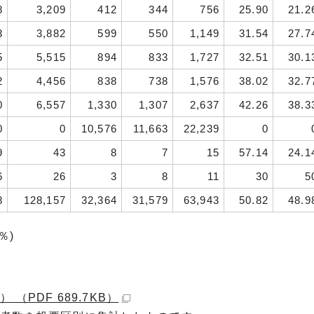
8
3,209
412
344
756
25.90
21.2
3
3,882
599
550
1,149
31.54
27.7
5
5,515
894
833
1,727
32.51
30.1
2
4,456
838
738
1,576
38.02
32.7
0
6,557
1,330
1,307
2,637
42.26
38.3
0
0
10,576
11,663
22,239
0
9
43
8
7
15
57.14
24.1
6
26
3
8
11
30
5
8
128,157
32,364
31,579
63,943
50.82
48.9
％)
PDF 689.7KB）