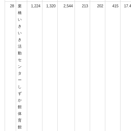
28
栗
1,224
1,320
2,544
213
202
415
17.
橋
い
き
い
き
活
動
セ
ン
タ
ー
し
ず
か
館
体
育
館