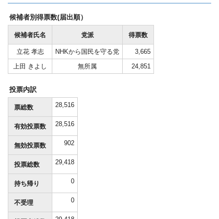
候補者別得票数(届出順）
候補者氏名
党派
得票数
立花 孝志
NHKから国民を守る党
3,665
上田 きよし
無所属
24,851
投票内訳
28,516
票総数
28,516
有効投票数
902
無効投票数
29,418
投票総数
0
持ち帰り
0
不受理