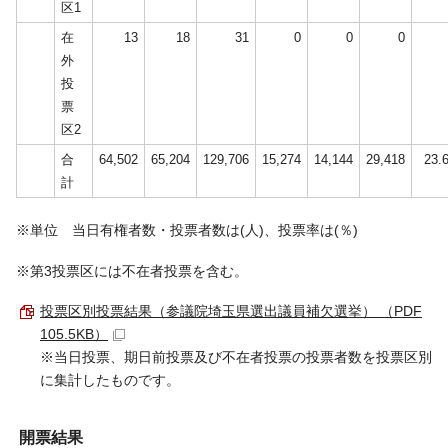
区1
在
13
18
31
0
0
0
外
投
票
区2
合
64,502
65,204
129,706
15,274
14,144
29,418
23.
計
※単位 当日有権者数・投票者数は(人)、投票率は(％)
※第3投票区には不在者投票を含む。
投票区別投票結果（参議院埼玉県選出議員補欠選挙） （PDF
105.5KB）
※当日投票、期日前投票及び不在者投票の投票者数を投票区別
に集計したものです。
開票結果