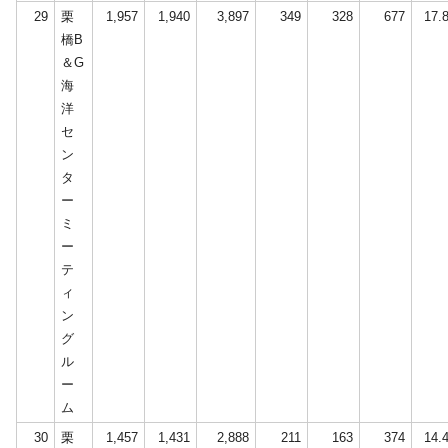
29
栗
1,957
1,940
3,897
349
328
677
17.
橋B
＆G
海
洋
セ
ン
タ
ー
ミ
ー
テ
ィ
ン
グ
ル
ー
ム
30
栗
1,457
1,431
2,888
211
163
374
14.