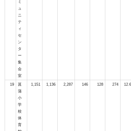
ミ
ュ
ニ
テ
ィ
セ
ン
タ
ー
集
会
室
19
菖
1,151
1,136
2,287
146
128
274
12.
蒲
小
学
校
体
育