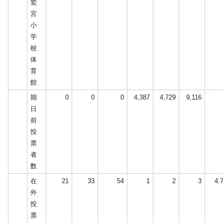
鷲
宮
小
学
校
体
育
館
期
0
0
0
4,387
4,729
9,116
日
前
投
票
者
数
在
21
33
54
1
2
3
4.
外
投
票