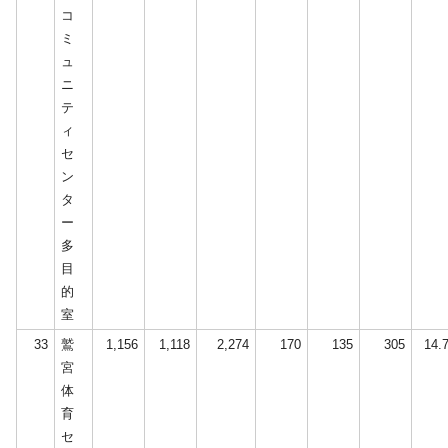
コ
ミ
ュ
ニ
テ
ィ
セ
ン
タ
ー
多
目
的
室
33
鷲
1,156
1,118
2,274
170
135
305
14.
宮
体
育
セ