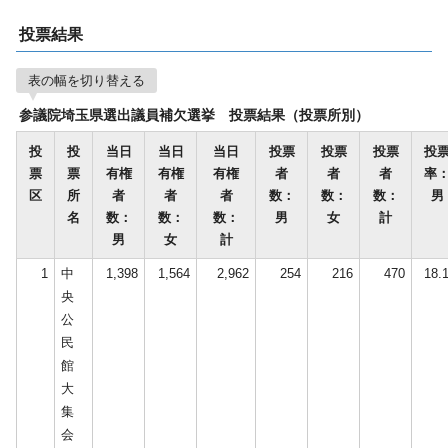
投票結果
表の幅を切り替える
参議院埼玉県選出議員補欠選挙 投票結果（投票所別）
投
投
当日
当日
当日
投票
投票
投票
投
票
票
有権
有権
有権
者
者
者
率
区
所
者
者
者
数：
数：
数：
男
名
数：
数：
数：
男
女
計
男
女
計
1
中
1,398
1,564
2,962
254
216
470
18.
央
公
民
館
大
集
会