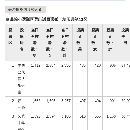
表の幅を切り替える
衆議院小選挙区選出議員選挙 埼玉県第13区
投
投
当日
当日
当日
投票
投票
投票
投票
票
票
有権
有権
有権
者
者
者
率：
区
所
者
者
者
数：
数：
数：
男
名
数：
数：
数：
男
女
計
男
女
計
1
中央
1,412
1,584
2,996
486
420
906
34.4
公民
館大
集会
室
2
新二
1,662
1,595
3,257
497
404
901
29.9
会館
3
久喜
1,592
1,574
3,166
613
555
1,168
38.4
中学
校体