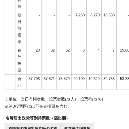
館
期
-
-
-
7,260
8,270
15,530
日
前
投
票
在
20
32
52
3
4
7
15.0
外
投
票
合
37,708
37,871
75,579
20,109
19,629
39,738
53.3
計
※単位 当日有権者数・投票者数は(人)、投票率は(％)
※第3投票区には不在者投票を含む。
名簿届出政党等別得票数（届出順）
衆議院名簿届出政党等の名称
政党等の得票数