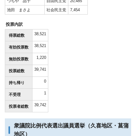
つちや 品子
自由民主党
20,485
池田 まさよ
社会民主党
7,454
投票内訳
38,521
得票総数
38,521
有効投票数
1,220
無効投票数
39,741
投票総数
0
持ち帰り
1
不受理
39,742
投票者総数
衆議院比例代表選出議員選挙（久喜地区・菖蒲
地区）