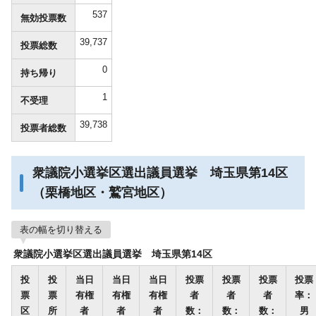
537
無効投票数
39,737
投票総数
0
持ち帰り
1
不受理
39,738
投票者総数
衆議院小選挙区選出議員選挙 埼玉県第14区
（栗橋地区・鷲宮地区）
表の幅を切り替える
衆議院小選挙区選出議員選挙 埼玉県第14区
投
投
当日
当日
当日
投票
投票
投票
投票
票
票
有権
有権
有権
者
者
者
率：
区
所
者
者
者
数：
数：
数：
男