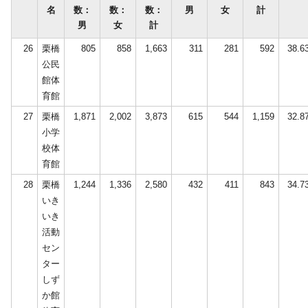
名
数：
数：
数：
男
女
計
男
女
計
26
栗橋
805
858
1,663
311
281
592
38.6
公民
館体
育館
27
栗橋
1,871
2,002
3,873
615
544
1,159
32.8
小学
校体
育館
28
栗橋
1,244
1,336
2,580
432
411
843
34.7
いき
いき
活動
セン
ター
しず
か館