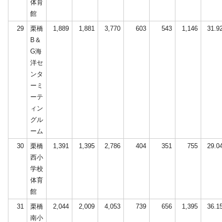
体育
館
29
栗橋
1,889
1,881
3,770
603
543
1,146
31.9
B＆
G海
洋セ
ンタ
ーミ
ーテ
ィン
グル
ーム
30
栗橋
1,391
1,395
2,786
404
351
755
29.0
西小
学校
体育
館
31
栗橋
2,044
2,009
4,053
739
656
1,395
36.1
南小