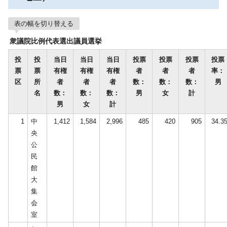
表の幅を切り替える
衆議院比例代表選出議員選挙
投
投
当日
当日
当日
投票
投票
投票
投票
票
票
有権
有権
有権
者
者
者
率：
区
所
者
者
者
数：
数：
数：
男
名
数：
数：
数：
男
女
計
男
女
計
1
中
1,412
1,584
2,996
485
420
905
34.3
央
公
民
館
大
集
会
室