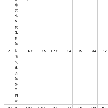
蒲
東
小
学
校
体
育
館
21
菖
603
605
1,208
164
150
314
27.2
蒲
文
化
会
館
多
目
的
室