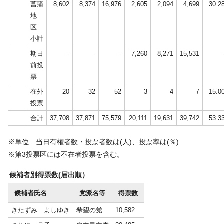
菖蒲
8,602
8,374
16,976
2,605
2,094
4,699
30.2
地
区
小計
期日
-
-
-
7,260
8,271
15,531
前投
票
在外
20
32
52
3
4
7
15.0
投票
合計
37,708
37,871
75,579
20,111
19,631
39,742
53.3
※単位 当日有権者数・投票者数は(人)、投票率は(％)
※第3投票区には不在者投票を含む。
候補者別得票数(届出順）
候補者氏名
党派名等
得票数
きたずみ よしゆき
希望の党
10,582