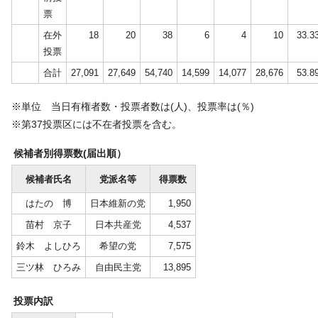
票
在外
18
20
38
6
4
10
33.3
投票
合計
27,091
27,649
54,740
14,599
14,077
28,676
53.8
※単位 当日有権者数・投票者数は(人)、投票率は(％)
※第37投票区には不在者投票を含む。
候補者別得票数(届出順）
候補者氏名
党派名等
得票数
はたの 博
日本維新の党
1,950
苗村 京子
日本共産党
4,537
鈴木 よしひろ
希望の党
7,575
三ツ林 ひろみ
自由民主党
13,895
投票内訳