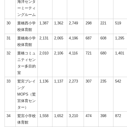
海洋センタ
ーミーティ
ングルーム
30
栗橋西小学
1,387
1,362
2,749
298
221
519
校体育館
31
栗橋南小学
2,131
2,065
4,196
687
608
1,295
校体育館
32
栗橋コミュ
2,010
2,106
4,116
721
680
1,401
ニティセン
ター多目的
室
33
鷲宮プレイ
1,136
1,137
2,273
307
235
542
ング
MOPS（鷲
宮体育セン
ター）
34
鷲宮小学校
1,558
1,652
3,210
474
398
872
体育館