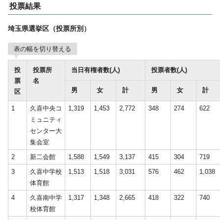
投票結果
埼玉県選挙区（投票所別）
表の幅を切り替える
投
投票所
当日有権者数(人)
投票者数(人)
票
名
男
女
計
男
女
計
区
1
久喜中央コ
1,319
1,453
2,772
348
274
622
ミュニティ
センター大
集会室
2
新二会館
1,588
1,549
3,137
415
304
719
3
久喜中学校
1,513
1,518
3,031
576
462
1,038
体育館
4
久喜南中学
1,317
1,348
2,665
418
322
740
校体育館