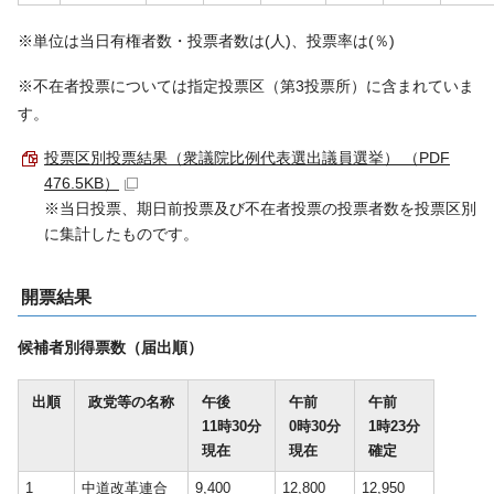
※単位は当日有権者数・投票者数は(人)、投票率は(％)
※不在者投票については指定投票区（第3投票所）に含まれていま
す。
投票区別投票結果（衆議院比例代表選出議員選挙） （PDF
476.5KB）
※当日投票、期日前投票及び不在者投票の投票者数を投票区別
に集計したものです。
開票結果
候補者別得票数（届出順）
出順
政党等の名称
午後
午前
午前
11時30分
0時30分
1時23分
現在
現在
確定
1
中道改革連合
9,400
12,800
12,950