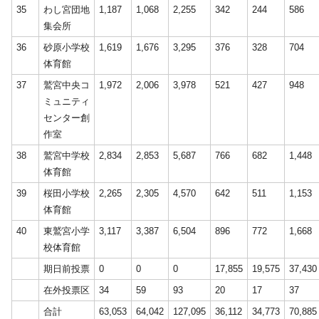
35
わし宮団地
1,187
1,068
2,255
342
244
586
集会所
36
砂原小学校
1,619
1,676
3,295
376
328
704
体育館
37
鷲宮中央コ
1,972
2,006
3,978
521
427
948
ミュニティ
センター創
作室
38
鷲宮中学校
2,834
2,853
5,687
766
682
1,448
体育館
39
桜田小学校
2,265
2,305
4,570
642
511
1,153
体育館
40
東鷲宮小学
3,117
3,387
6,504
896
772
1,668
校体育館
期日前投票
0
0
0
17,855
19,575
37,430
在外投票区
34
59
93
20
17
37
合計
63,053
64,042
127,095
36,112
34,773
70,885