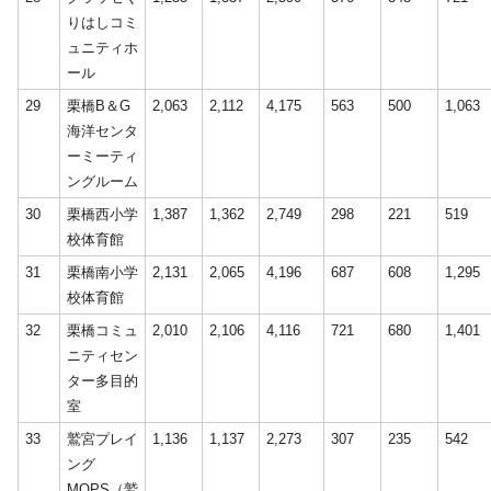
りはしコミ
ュニティホ
ール
29
栗橋B＆G
2,063
2,112
4,175
563
500
1,063
海洋センタ
ーミーティ
ングルーム
30
栗橋西小学
1,387
1,362
2,749
298
221
519
校体育館
31
栗橋南小学
2,131
2,065
4,196
687
608
1,295
校体育館
32
栗橋コミュ
2,010
2,106
4,116
721
680
1,401
ニティセン
ター多目的
室
33
鷲宮プレイ
1,136
1,137
2,273
307
235
542
ング
MOPS（鷲