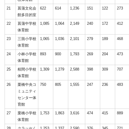
21
菖蒲文化会
622
614
1,236
151
122
273
館多目的室
22
菖蒲中学校
1,085
1,064
2,149
240
172
412
体育館
23
三箇小学校
1,065
1,036
2,101
279
189
468
体育館
24
小林小学校
893
900
1,793
269
204
473
体育館
25
栢間小学校
1,309
1,279
2,588
398
309
707
体育館
26
栗橋中央コ
750
805
1,555
247
236
483
ミュニティ
センター体
育館
27
栗橋小学校
1,753
1,863
3,616
474
415
889
体育館
28
クラッセく
1,253
1,337
2,590
376
345
721