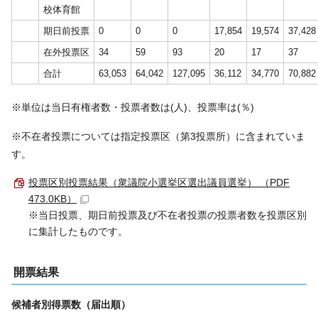
校体育館
期日前投票
0
0
0
17,854
19,574
37,428
在外投票区
34
59
93
20
17
37
合計
63,053
64,042
127,095
36,112
34,770
70,882
※単位は当日有権者数・投票者数は(人)、投票率は(％)
※不在者投票については指定投票区（第3投票所）に含まれていま
す。
投票区別投票結果（衆議院小選挙区選出議員選挙） （PDF
473.0KB）
※当日投票、期日前投票及び不在者投票の投票者数を投票区別
に集計したものです。
開票結果
候補者別得票数（届出順）