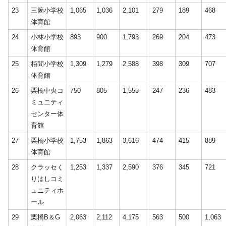
23
三箇小学校
1,065
1,036
2,101
279
189
468
体育館
24
小林小学校
893
900
1,793
269
204
473
体育館
25
栢間小学校
1,309
1,279
2,588
398
309
707
体育館
26
栗橋中央コ
750
805
1,555
247
236
483
ミュニティ
センター体
育館
27
栗橋小学校
1,753
1,863
3,616
474
415
889
体育館
28
クラッセく
1,253
1,337
2,590
376
345
721
りはしコミ
ュニティホ
ール
29
栗橋B＆G
2,063
2,112
4,175
563
500
1,063