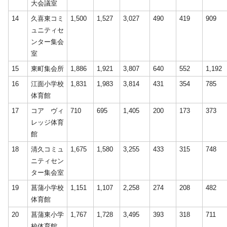
大会議室
14
久喜東コミ
1,500
1,527
3,027
490
419
909
ュニティセ
ンター集会
室
15
東町集会所
1,886
1,921
3,807
640
552
1,192
16
江面小学校
1,831
1,983
3,814
431
354
785
体育館
17
コア ヴィ
710
695
1,405
200
173
373
レッジ体育
館
18
清久コミュ
1,675
1,580
3,255
433
315
748
ニティセン
ター集会室
19
菖蒲小学校
1,151
1,107
2,258
274
208
482
体育館
20
菖蒲東小学
1,767
1,728
3,495
393
318
711
校体育館