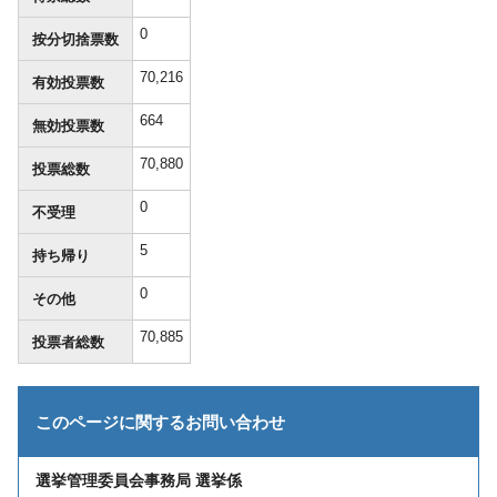
0
按分切捨票数
70,216
有効投票数
664
無効投票数
70,880
投票総数
0
不受理
5
持ち帰り
0
その他
70,885
投票者総数
このページに関する
お問い合わせ
選挙管理委員会事務局 選挙係