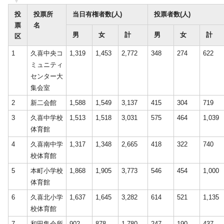
投
投票所
当日有権者数(人)
投票者数(人)
票
名
男
女
計
男
女
計
区
1
久喜中央コ
1,319
1,453
2,772
348
274
622
ミュニティ
センター大
集会室
2
新二会館
1,588
1,549
3,137
415
304
719
3
久喜中学校
1,513
1,518
3,031
575
464
1,039
体育館
4
久喜南中学
1,317
1,348
2,665
418
322
740
校体育館
5
本町小学校
1,868
1,905
3,773
546
454
1,000
体育館
6
久喜北小学
1,637
1,645
3,282
614
521
1,135
校体育館
7
和田集会所
902
878
1,780
247
190
437