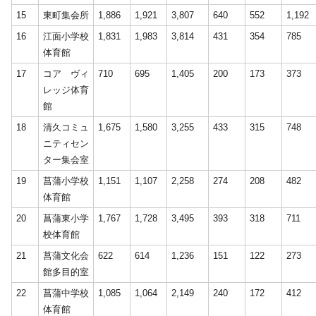
15
東町集会所
1,886
1,921
3,807
640
552
1,192
16
江面小学校
1,831
1,983
3,814
431
354
785
体育館
17
コア ヴィ
710
695
1,405
200
173
373
レッジ体育
館
18
清久コミュ
1,675
1,580
3,255
433
315
748
ニティセン
ター集会室
19
菖蒲小学校
1,151
1,107
2,258
274
208
482
体育館
20
菖蒲東小学
1,767
1,728
3,495
393
318
711
校体育館
21
菖蒲文化会
622
614
1,236
151
122
273
館多目的室
22
菖蒲中学校
1,085
1,064
2,149
240
172
412
体育館