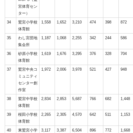
宮体育セン
ター）
34
鷲宮小学校
1,558
1,652
3,210
474
398
872
体育館
35
わし宮団地
1,187
1,068
2,255
342
244
586
集会所
36
砂原小学校
1,619
1,676
3,295
376
328
704
体育館
37
鷲宮中央コ
1,972
2,006
3,978
521
427
948
ミュニティ
センター創
作室
38
鷲宮中学校
2,834
2,853
5,687
766
682
1,448
体育館
39
桜田小学校
2,265
2,305
4,570
642
511
1,153
体育館
40
東鷲宮小学
3,117
3,387
6,504
896
772
1,668