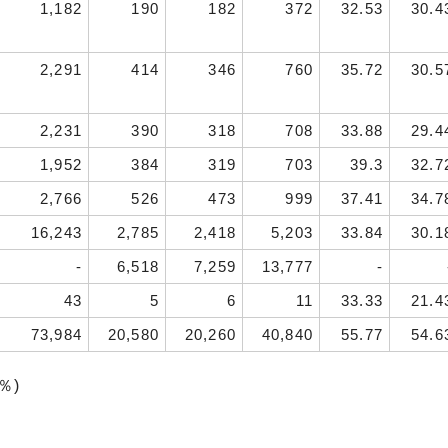
1,182
190
182
372
32.53
30.4
2,291
414
346
760
35.72
30.5
2,231
390
318
708
33.88
29.4
1,952
384
319
703
39.3
32.7
2,766
526
473
999
37.41
34.7
16,243
2,785
2,418
5,203
33.84
30.1
-
6,518
7,259
13,777
-
43
5
6
11
33.33
21.4
73,984
20,580
20,260
40,840
55.77
54.6
％)