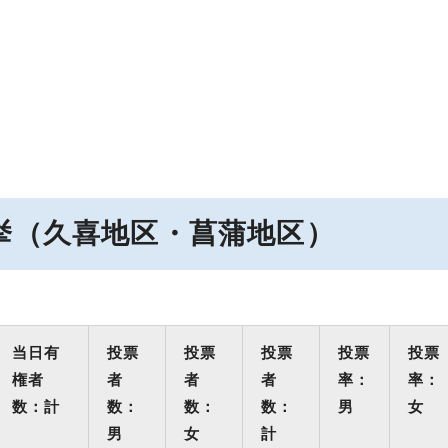
挙（久喜地区・菖蒲地区）
当日有
投票
投票
投票
投票
投票
権者
者
者
者
率：
率：
数：計
数：
数：
数：
男
女
男
女
計