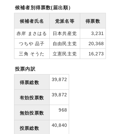
候補者別得票数(届出順）
候補者氏名
党派名等
得票数
赤岸 まさはる
日本共産党
3,231
つちや 品子
自由民主党
20,368
三角 そうた
立憲民主党
16,273
投票内訳
39,872
得票総数
39,872
有効投票数
968
無効投票数
40,840
投票総数