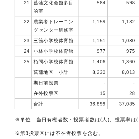
21
菖蒲文化会館多目
584
598
的室
22
農業者トレーニン
1,159
1,132
グセンター研修室
23
三箇小学校体育館
1,151
1,080
24
小林小学校体育館
977
975
25
栢間小学校体育館
1,406
1,360
菖蒲地区 小計
8,230
8,013
期日前投票
-
-
在外投票区
15
28
合計
36,899
37,085
※単位 当日有権者数・投票者数は(人)、投票率は(
※第3投票区には不在者投票を含む。