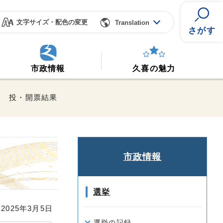
文字サイズ・配色の変更
Translation
さがす
市政情報
久喜の魅力
挙 投・開票結果
市政情報
果
選挙
025年3月5日
選挙の記録