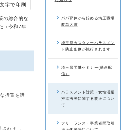
文字で印刷
策の総合的な
パパ育休から始める埼玉職場
改革大賞
た（令和7年
埼玉県カスタマーハラスメン
ト防止条例が施行されます
埼玉県労働セミナー(動画配
信）
ハラスメント対策・女性活躍
な措置を講
推進法等に関する改正につい
て
フリーランス・事業者間取引
延長されまし
適正化等法について