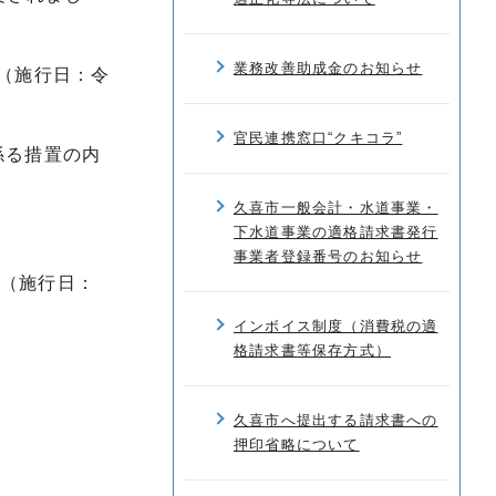
業務改善助成金のお知らせ
（施行日：令
官民連携窓口“クキコラ”
係る措置の内
久喜市一般会計・水道事業・
下水道事業の適格請求書発行
事業者登録番号のお知らせ
。（施行日：
インボイス制度（消費税の適
格請求書等保存方式）
久喜市へ提出する請求書への
押印省略について