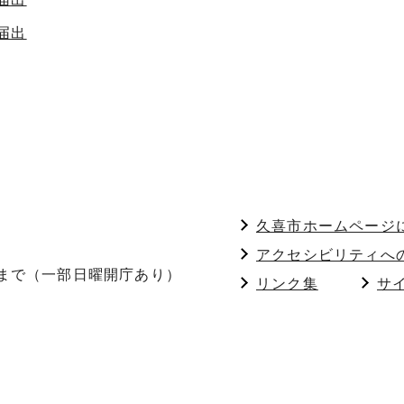
届出
久喜市ホームページ
アクセシビリティへ
分まで（一部日曜開庁あり）
リンク集
サ