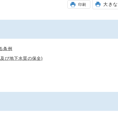
大きな
印刷
る条例
及び地下水質の保全)