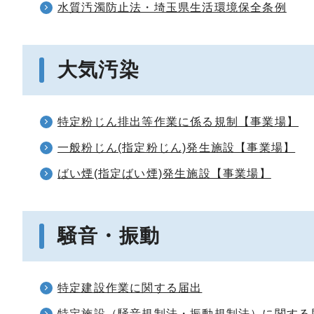
水質汚濁防止法・埼玉県生活環境保全条例
大気汚染
特定粉じん排出等作業に係る規制【事業場】
一般粉じん(指定粉じん)発生施設【事業場】
ばい煙(指定ばい煙)発生施設【事業場】
騒音・振動
特定建設作業に関する届出
特定施設（騒音規制法・振動規制法）に関する