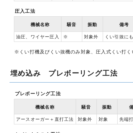
圧入工法
機械名称
騒音
振動
備考
油圧、ワイヤー圧入
※
対象外
くい引抜に
※くい打機及びくい抜機のみ対象、圧入式くい打く
埋め込み プレボーリング工法
プレボーリング工法
機械名称
騒音
振動
アースオーガー＋直打工法
対象外
対象
先端