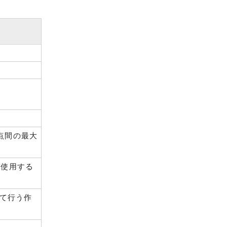
点間の最大
て使用する
けて行う作