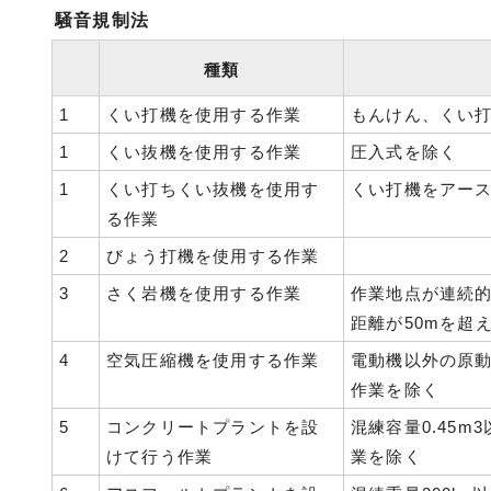
騒音規制法
種類
1
くい打機を使用する作業
もんけん、くい
1
くい抜機を使用する作業
圧入式を除く
1
くい打ちくい抜機を使用す
くい打機をアー
る作業
2
びょう打機を使用する作業
3
さく岩機を使用する作業
作業地点が連続的
距離が50mを超
4
空気圧縮機を使用する作業
電動機以外の原動
作業を除く
5
コンクリートプラントを設
混練容量0.45
けて行う作業
業を除く