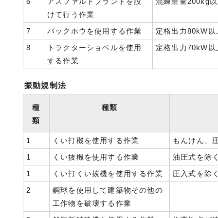
6
アスファルトプラントを設
混練重量200kg
けて行う作業
7
バックホウを使用する作業
定格出力80kW
8
トラクターショベルを使用
定格出力70kW
する作業
振動規制法
種
種類
類
1
くい打機を使用する作業
もんけん、
1
くい抜機を使用する作業
油圧式を除
1
くい打くい抜機を使用する作業
圧入式を除
2
鋼球を使用して建築物その他の
工作物を破壊する作業