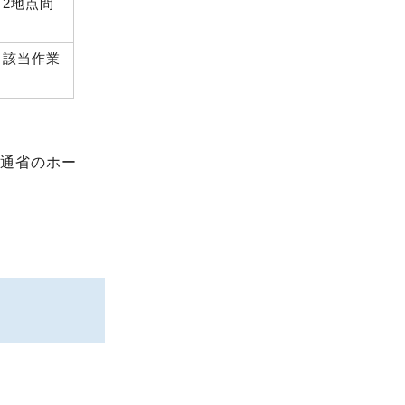
2地点間
る該当作業
交通省のホー