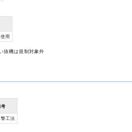
も使用
い抜機は規制対象外
備考
打撃工法