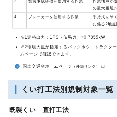
3
舗装版破砕機を使用する作業
作業地点が
の最大距離が
4
ブレーカーを使用する作業
手持式を除
に係る2地点
※1定格出力：1PS（仏馬力）=0.7355kW
※2環境大臣が指定するバックホウ、トラクタ
ムページで確認できます。
国土交通省ホームページ
（外部リンク）
くい打工法別規制対象一覧
既製くい 直打工法