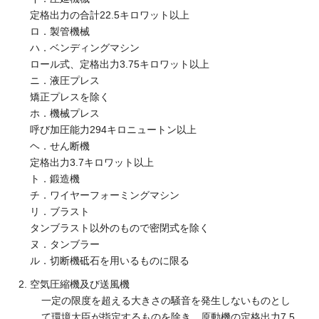
定格出力の合計22.5キロワット以上
ロ．製管機械
ハ．ベンディングマシン
ロール式、定格出力3.75キロワット以上
ニ．液圧プレス
矯正プレスを除く
ホ．機械プレス
呼び加圧能力294キロニュートン以上
ヘ．せん断機
定格出力3.7キロワット以上
ト．鍛造機
チ．ワイヤーフォーミングマシン
リ．ブラスト
タンブラスト以外のもので密閉式を除く
ヌ．タンブラー
ル．切断機砥石を用いるものに限る
空気圧縮機及び送風機
一定の限度を超える大きさの騒音を発生しないものとし
て環境大臣が指定するものを除き、原動機の定格出力7.5