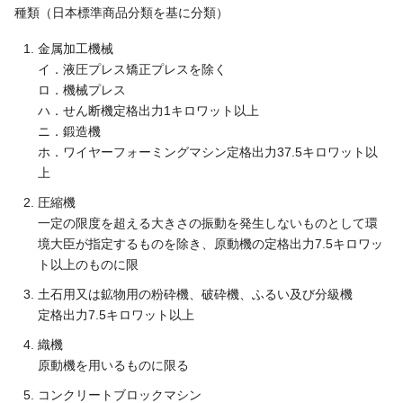
種類（日本標準商品分類を基に分類）
金属加工機械
イ．液圧プレス矯正プレスを除く
ロ．機械プレス
ハ．せん断機定格出力1キロワット以上
ニ．鍛造機
ホ．ワイヤーフォーミングマシン定格出力37.5キロワット以
上
圧縮機
一定の限度を超える大きさの振動を発生しないものとして環
境大臣が指定するものを除き、原動機の定格出力7.5キロワッ
ト以上のものに限
土石用又は鉱物用の粉砕機、破砕機、ふるい及び分級機
定格出力7.5キロワット以上
織機
原動機を用いるものに限る
コンクリートブロックマシン