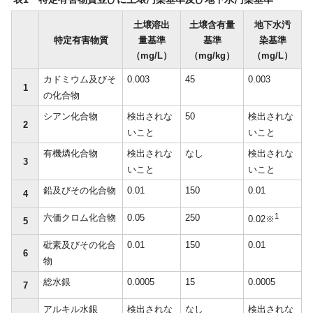
土壌溶出
土壌含有量
地下水汚
特定有害物質
量基準
基準
染基準
（mg/L）
（mg/kg）
（mg/L）
カドミウム及びそ
0.003
45
0.003
1
の化合物
シアン化合物
検出されな
50
検出されな
2
いこと
いこと
有機燐化合物
検出されな
なし
検出されな
3
いこと
いこと
鉛及びその化合物
0.01
150
0.01
4
1
六価クロム化合物
0.05
250
0.02※
5
砒素及びその化合
0.01
150
0.01
6
物
総水銀
0.0005
15
0.0005
7
アルキル水銀
検出されな
なし
検出されな