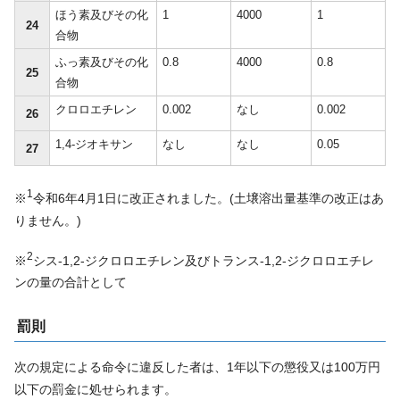
ほう素及びその化
1
4000
1
24
合物
ふっ素及びその化
0.8
4000
0.8
25
合物
クロロエチレン
0.002
なし
0.002
26
1,4-ジオキサン
なし
なし
0.05
27
1
※
令和6年4月1日に改正されました。(土壌溶出量基準の改正はあ
りません。)
2
※
シス-1,2-ジクロロエチレン及びトランス-1,2-ジクロロエチレ
ンの量の合計として
罰則
次の規定による命令に違反した者は、1年以下の懲役又は100万円
以下の罰金に処せられます。