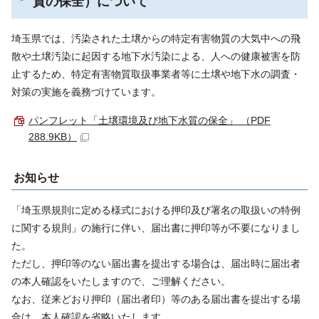
質の保全）について
埼玉県では、汚染された土壌からの特定有害物質の大気中への飛
散や土壌汚染に起因する地下水汚染による、人への健康被害を防
止するため、特定有害物質取扱事業者等に土壌や地下水の調査・
対策の実施を義務づけています。
パンフレット「土壌環境及び地下水質の保全」 （PDF
288.9KB）
お知らせ
「埼玉県規則に定める様式における押印及び署名の取扱いの特例
に関する規則」の施行に伴い、届出書に押印等が不要になりまし
た。
ただし、押印等のない届出書を提出する場合は、届出時に届出者
の本人確認をいたしますので、ご理解ください。
なお、従来どおり押印（届出者印）等のある届出書を提出する場
合は、本人確認を省略いたします。