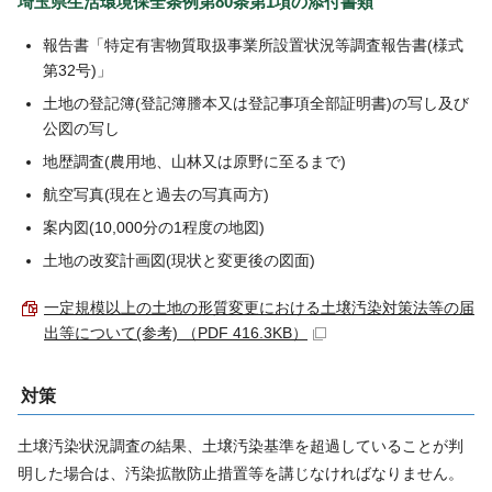
埼玉県生活環境保全条例第80条第1項の添付書類
報告書「特定有害物質取扱事業所設置状況等調査報告書(様式
第32号)」
土地の登記簿(登記簿謄本又は登記事項全部証明書)の写し及び
公図の写し
地歴調査(農用地、山林又は原野に至るまで)
航空写真(現在と過去の写真両方)
案内図(10,000分の1程度の地図)
土地の改変計画図(現状と変更後の図面)
一定規模以上の土地の形質変更における土壌汚染対策法等の届
出等について(参考) （PDF 416.3KB）
対策
土壌汚染状況調査の結果、土壌汚染基準を超過していることが判
明した場合は、汚染拡散防止措置等を講じなければなりません。