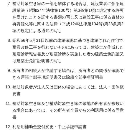
補助対象空き家の一部を解体する場合は、建設業者に係る建
設業法（昭和24年法律第100号）第3条第1項に規定する許可
を受けたことを証する書類の写し又は建設工事に係る資材の
再資源化等に関する法律（平成12年法律第104号)第23条第2
項の規定による通知の写し
昭和56年5月31日以前の建築確認に基づき建築された住宅で、
耐震改修工事を行わないものにあっては、建築士が作成した
耐震診断報告書及び耐震診断を実施した者の建築士免許証又
は建築士免許証明書の写し
所有者の相続人が申請する場合は、所有者との関係が確認で
きる戸籍全部事項証明書又は除籍全部事項証明書
補助対象者が法人又は団体の場合にあっては、法人・団体概
要書
補助対象空き家及び補助対象空き家の敷地の所有者が複数い
る場合にあっては、その所有者全員からの利活用に係る同意
書
利活用補助金交付変更・中止承認申請書