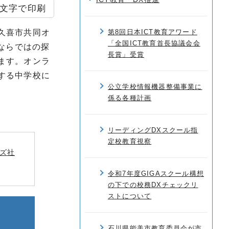
文字で印刷
久喜市共同オ
第8回日本ICT教育アワード
「全国ICT教育首長協議会会
ならではの探
長賞」受賞
ます。オンラ
する中学校に
公立学校情報機器整備事業に
係る各種計画
リーディングDXスクール指
定校教育視察
ズ社
令和7年度GIGAスクール構想
の下での校務DXチェックリ
ストについて
石川県能美市教育委員会が市