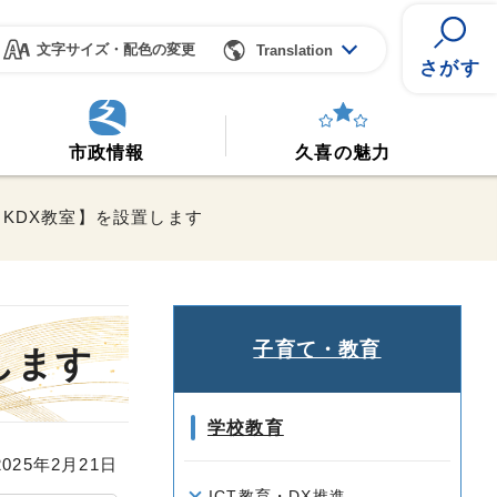
文字サイズ・配色の変更
Translation
さがす
市政情報
久喜の魅力
KDX教室】を設置します
子育て・教育
します
学校教育
25年2月21日
ICT教育・DX推進