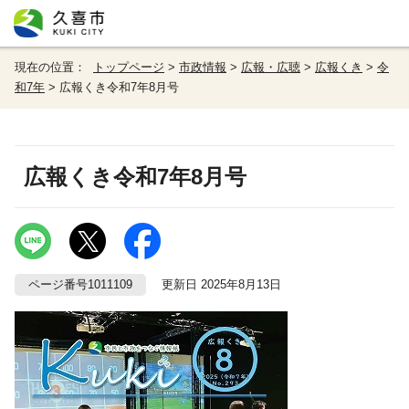
現在の位置：
トップページ
>
市政情報
>
広報・広聴
>
広報くき
>
令
和7年
> 広報くき令和7年8月号
広報くき令和7年8月号
ページ番号1011109
更新日 2025年8月13日