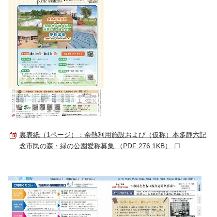
裏表紙（1ページ）：余熱利用施設および（仮称）本多静六記
念市民の森・緑の公園愛称募集 （PDF 276.1KB）