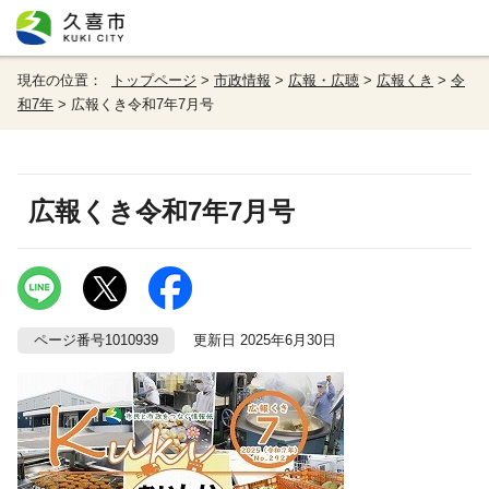
現在の位置：
トップページ
>
市政情報
>
広報・広聴
>
広報くき
>
令
和7年
> 広報くき令和7年7月号
広報くき令和7年7月号
ページ番号1010939
更新日 2025年6月30日