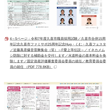
4～5ページ：令和7年度久喜市職員採用試験／久喜市合併15周
年記念久喜市ファミサポ25周年記念Hug・くむ・久喜フェスタ
／近藤真彦爆音雷舞集会（笑）～F愛上等伝説～／イネカメム
シ防除に対する補助金を交付します／水道料金の基本料金を免
除します／固定資産評価審査委員会委員の就任／教育委員会委
員の就任 （PDF 778.8KB）