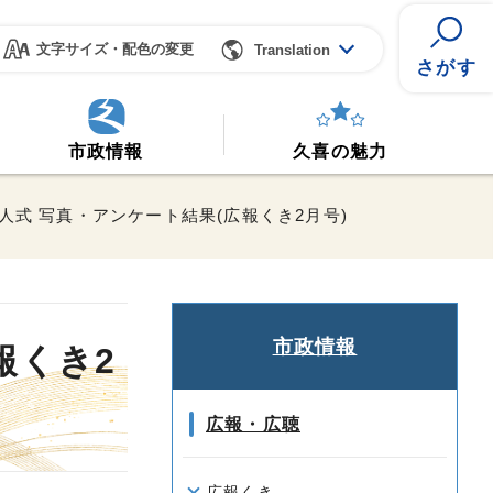
文字サイズ・配色の変更
Translation
さがす
市政情報
久喜の魅力
人式 写真・アンケート結果(広報くき2月号)
市政情報
報くき2
広報・広聴
広報くき