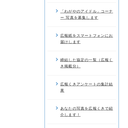
「わがやのアイドル」コーナ
ー 写真を募集します
広報紙をスマートフォンにお
届けします
締結した協定の一覧（広報く
き掲載分）
広報くきアンケートの集計結
果
あなたの写真を広報くきで紹
介します！