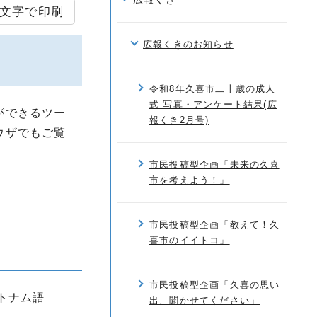
文字で印刷
広報くきのお知らせ
令和8年久喜市二十歳の成人
式 写真・アンケート結果(広
ができるツー
報くき2月号)
ウザでもご覧
市民投稿型企画「未来の久喜
市を考えよう！」
市民投稿型企画「教えて！久
喜市のイイトコ」
市民投稿型企画「久喜の思い
トナム語
出、聞かせてください」