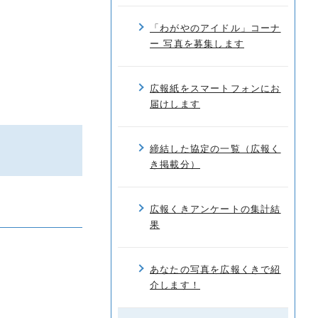
「わがやのアイドル」コーナ
ー 写真を募集します
広報紙をスマートフォンにお
届けします
締結した協定の一覧（広報く
き掲載分）
広報くきアンケートの集計結
果
あなたの写真を広報くきで紹
介します！