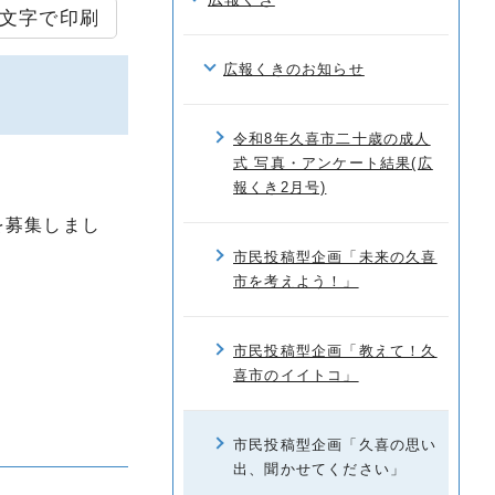
文字で印刷
広報くきのお知らせ
令和8年久喜市二十歳の成人
式 写真・アンケート結果(広
報くき2月号)
を募集しまし
市民投稿型企画「未来の久喜
市を考えよう！」
市民投稿型企画「教えて！久
喜市のイイトコ」
市民投稿型企画「久喜の思い
出、聞かせてください」