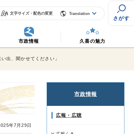
文字サイズ・配色の変更
Translation
さがす
市政情報
久喜の魅力
思い出、聞かせてください」
市政情報
広報・広聴
25年7月29日
広報くき