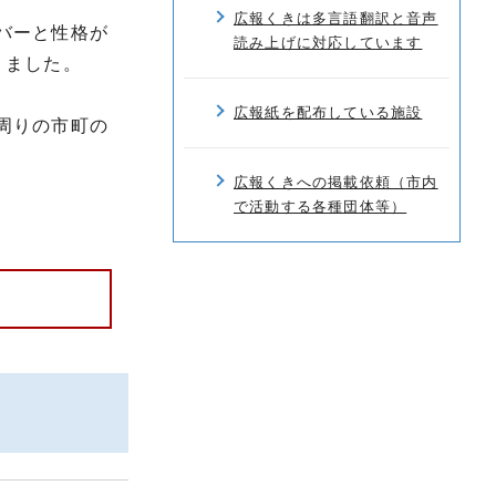
広報くきは多言語翻訳と音声
バーと性格が
読み上げに対応しています
りました。
広報紙を配布している施設
周りの市町の
広報くきへの掲載依頼（市内
で活動する各種団体等）