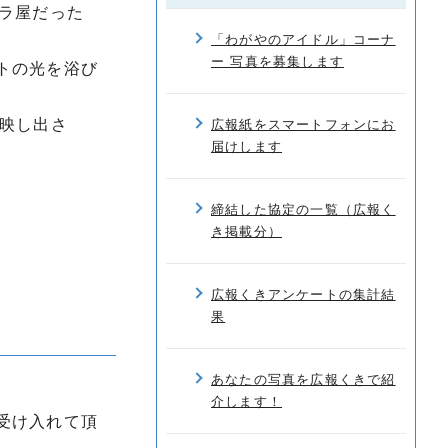
ラ屋だった
「わがやのアイドル」コーナ
ー 写真を募集します
トの光を浴び
映し出さ
広報紙をスマートフォンにお
届けします
締結した協定の一覧（広報く
き掲載分）
広報くきアンケートの集計結
果
あなたの写真を広報くきで紹
介します！
受け入れて頂