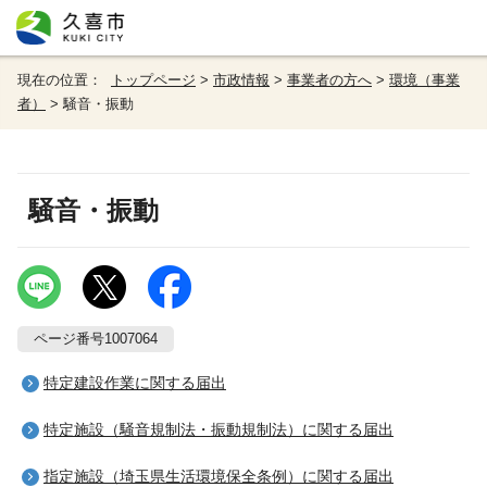
現在の位置：
トップページ
>
市政情報
>
事業者の方へ
>
環境（事業
者）
> 騒音・振動
騒音・振動
ページ番号1007064
特定建設作業に関する届出
特定施設（騒音規制法・振動規制法）に関する届出
指定施設（埼玉県生活環境保全条例）に関する届出