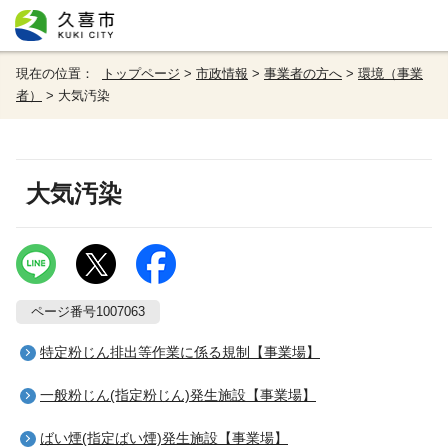
現在の位置：
トップページ
>
市政情報
>
事業者の方へ
>
環境（事業
者）
> 大気汚染
大気汚染
ページ番号1007063
特定粉じん排出等作業に係る規制【事業場】
一般粉じん(指定粉じん)発生施設【事業場】
ばい煙(指定ばい煙)発生施設【事業場】