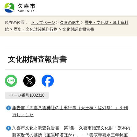
現在の位置：
トップページ
>
久喜の魅力
>
歴史・文化財・郷土資料
館
>
歴史・文化財関係刊行物
> 文化財調査報告書
文化財調査報告書
ページ番号1002318
報告書『久喜八雲神社の山車行事（天王様・提灯祭）』を刊
行しました
久喜市文化財調査報告書 第1集 久喜市指定文化財「旗本内
藤家歴代の墓所（宝篋印塔ほか）」・「善宗寺嘉永三年銘宝