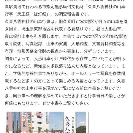
喜駅周辺で行われる市指定無形民俗文化財「久喜八雲神社の山車
行事（天王様・提灯祭）」の調査報告書です。
久喜八雲神社の山車行事は、旧久喜町7つの地区が各々の山車を引
き回す、埼玉県東部地区を代表する夏祭りです。昼は人形山車、
夜は提灯山車を引き回します。本書では7つの地区での詳細な聞き
取り調査、写真記録、山車の実測、人形調査、文書資料調査等を
有形・無形民俗文化財の視点から実施し、分析しています。
調査によって、人形山車が江戸時代から存在していたことが明ら
かになるなど、新知見を多数盛り込んだ内容となっています。ま
た、学術的な報告書でありながら、オールカラーで写真を多数掲
載するなど多くの方にとって楽しめる内容となっています。久喜
八雲神社の山車行事を現地でご覧になる前に本書をご覧いただ
き、同行事への理解を深めていただきますと行事当日の楽しさが
何倍にもなります。ぜひ本書をご覧ください。