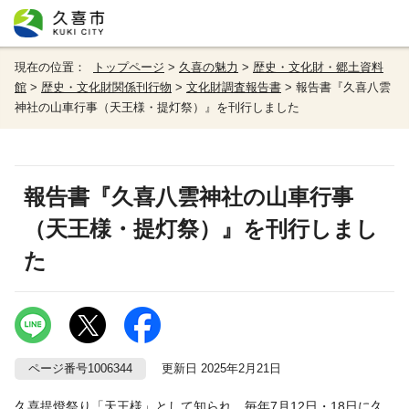
現在の位置：
トップページ
>
久喜の魅力
>
歴史・文化財・郷土資料
館
>
歴史・文化財関係刊行物
>
文化財調査報告書
> 報告書『久喜八雲
神社の山車行事（天王様・提灯祭）』を刊行しました
報告書『久喜八雲神社の山車行事
（天王様・提灯祭）』を刊行しまし
た
ページ番号1006344
更新日 2025年2月21日
久喜提燈祭り「天王様」として知られ、毎年7月12日・18日に久