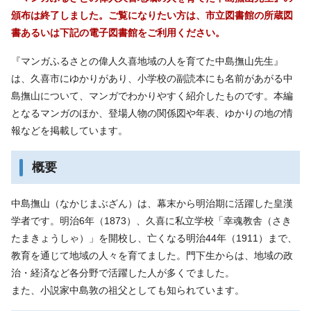
頒布は終了しました。ご覧になりたい方は、市立図書館の所蔵図
書あるいは下記の電子図書館をご利用ください。
『マンガふるさとの偉人久喜地域の人を育てた中島撫山先生』
は、久喜市にゆかりがあり、小学校の副読本にも名前があがる中
島撫山について、マンガでわかりやすく紹介したものです。本編
となるマンガのほか、登場人物の関係図や年表、ゆかりの地の情
報などを掲載しています。
概要
中島撫山（なかじまぶざん）は、幕末から明治期に活躍した皇漢
学者です。明治6年（1873）、久喜に私立学校「幸魂教舎（さき
たまきょうしゃ）」を開校し、亡くなる明治44年（1911）まで、
教育を通じて地域の人々を育てました。門下生からは、地域の政
治・経済など各分野で活躍した人が多くでました。
また、小説家中島敦の祖父としても知られています。