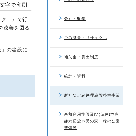
文字で印刷
分別・収集
ンター）で行
の改善を図る
ごみ減量・リサイクル
設」の建設に
補助金・貸出制度
統計・資料
新たなごみ処理施設整備事業
余熱利用施設及び(仮称)本多
静六記念市民の森・緑の公園
整備等