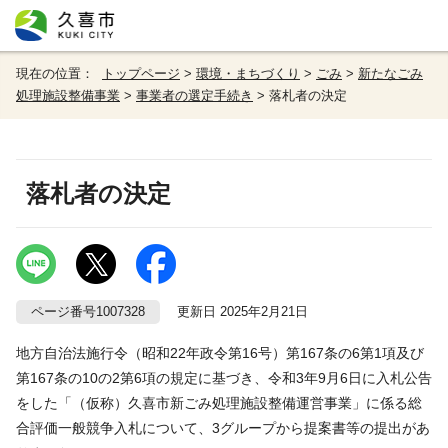
現在の位置：
トップページ
>
環境・まちづくり
>
ごみ
>
新たなごみ
処理施設整備事業
>
事業者の選定手続き
> 落札者の決定
落札者の決定
ページ番号1007328
更新日 2025年2月21日
地方自治法施行令（昭和22年政令第16号）第167条の6第1項及び
第167条の10の2第6項の規定に基づき、令和3年9月6日に入札公告
をした「（仮称）久喜市新ごみ処理施設整備運営事業」に係る総
合評価一般競争入札について、3グループから提案書等の提出があ