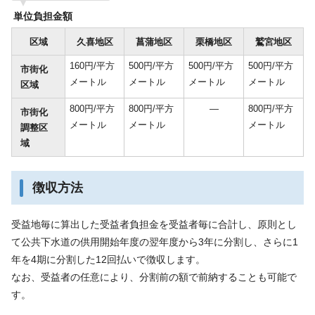
単位負担金額
区域
久喜地区
菖蒲地区
栗橋地区
鷲宮地区
160円/平方
500円/平方
500円/平方
500円/平方
市街化
メートル
メートル
メートル
メートル
区域
800円/平方
800円/平方
―
800円/平方
市街化
メートル
メートル
メートル
調整区
域
徴収方法
受益地毎に算出した受益者負担金を受益者毎に合計し、原則とし
て公共下水道の供用開始年度の翌年度から3年に分割し、さらに1
年を4期に分割した12回払いで徴収します。
なお、受益者の任意により、分割前の額で前納することも可能で
す。