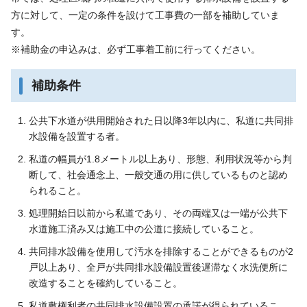
方に対して、一定の条件を設けて工事費の一部を補助していま
す。
※補助金の申込みは、必ず工事着工前に行ってください。
補助条件
公共下水道が供用開始された日以降3年以内に、私道に共同排
水設備を設置する者。
私道の幅員が1.8メートル以上あり、形態、利用状況等から判
断して、社会通念上、一般交通の用に供しているものと認め
られること。
処理開始日以前から私道であり、その両端又は一端が公共下
水道施工済み又は施工中の公道に接続していること。
共同排水設備を使用して汚水を排除することができるものが2
戸以上あり、全戸が共同排水設備設置後遅滞なく水洗便所に
改造することを確約していること。
私道敷権利者の共同排水設備設置の承諾が得られているこ