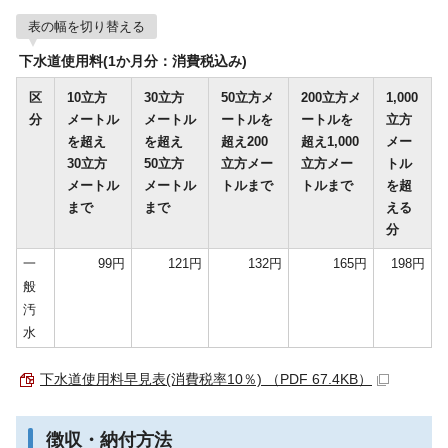
表の幅を切り替える
下水道使用料(1か月分：消費税込み)
区
10立方
30立方
50立方メ
200立方メ
1,000
分
メートル
メートル
ートルを
ートルを
立方
を超え
を超え
超え200
超え1,000
メー
30立方
50立方
立方メー
立方メー
トル
メートル
メートル
トルまで
トルまで
を超
まで
まで
える
分
一
99円
121円
132円
165円
198円
般
汚
水
下水道使用料早見表(消費税率10％) （PDF 67.4KB）
徴収・納付方法