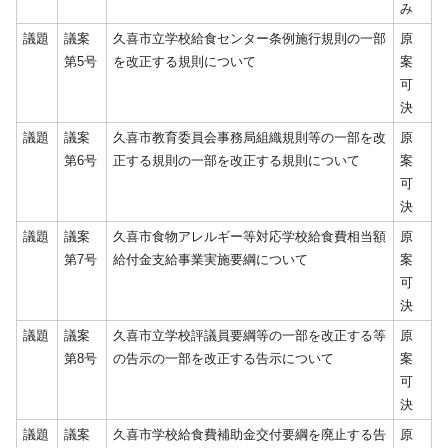
み
議題
議案
久喜市立学校給食センター条例施行規則の一部
原
第5号
を改正する規則について
案
可
決
議題
議案
久喜市教育委員会事務局組織規則等の一部を改
原
第6号
正する規則の一部を改正する規則について
案
可
決
議題
議案
久喜市食物アレルギー等対応学校給食費相当額
原
第7号
給付金支給事業実施要綱について
案
可
決
議題
議案
久喜市立学校評議員要綱等の一部を改正する等
原
第8号
の告示の一部を改正する告示について
案
可
決
議題
議案
久喜市学校給食費補助金交付要綱を廃止する告
原