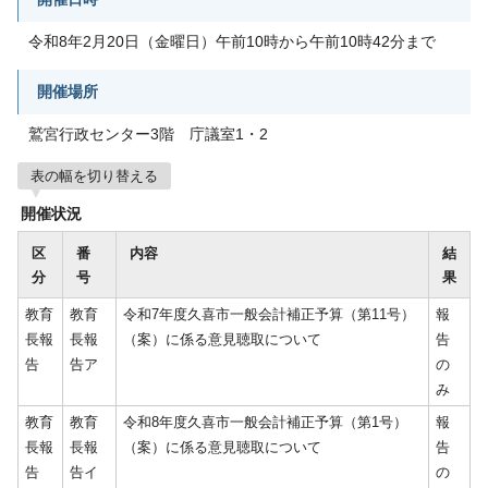
令和8年2月20日（金曜日）午前10時から午前10時42分まで
開催場所
鷲宮行政センター3階 庁議室1・2
表の幅を切り替える
開催状況
区
番
内容
結
分
号
果
教育
教育
令和7年度久喜市一般会計補正予算（第11号）
報
長報
長報
（案）に係る意見聴取について
告
告
告ア
の
み
教育
教育
令和8年度久喜市一般会計補正予算（第1号）
報
長報
長報
（案）に係る意見聴取について
告
告
告イ
の