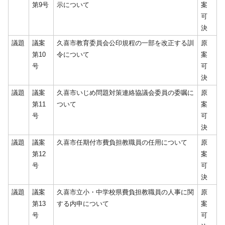
第9号
示について
案
可
決
議題
議案
久喜市教育委員会公印規程の一部を改正する訓
原
第10
令について
案
号
可
決
議題
議案
久喜市いじめ問題対策連絡協議会委員の委嘱に
原
第11
ついて
案
号
可
決
議題
議案
久喜市任期付市費負担教職員の任用について
原
第12
案
号
可
決
議題
議案
久喜市立小・中学校県費負担教職員の人事に関
原
第13
する内申について
案
号
可