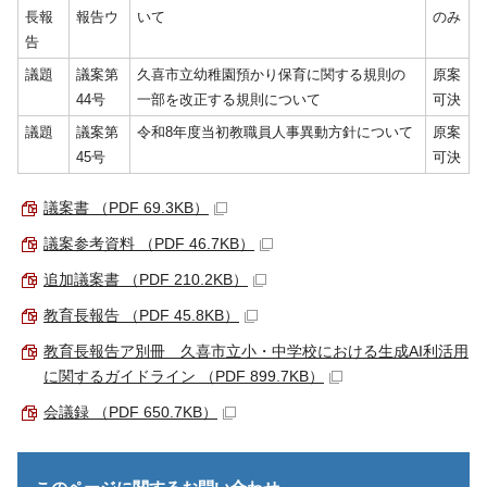
長報
報告ウ
いて
のみ
告
議題
議案第
久喜市立幼稚園預かり保育に関する規則の
原案
44号
一部を改正する規則について
可決
議題
議案第
令和8年度当初教職員人事異動方針について
原案
45号
可決
議案書 （PDF 69.3KB）
議案参考資料 （PDF 46.7KB）
追加議案書 （PDF 210.2KB）
教育長報告 （PDF 45.8KB）
教育長報告ア別冊 久喜市立小・中学校における生成AI利活用
に関するガイドライン （PDF 899.7KB）
会議録 （PDF 650.7KB）