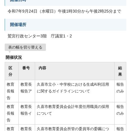
令和7年9月24日（水曜日）午後1時30分から午後2時25分まで
開催場所
鷲宮行政センター3階 庁議室1・2
表の幅を切り替える
開催状況
区
番号
内容
結
分
果
教育
教育長
久喜市立小・中学校における生成AI利活用
報告
長報
報告ア
に関するガイドラインについて
のみ
告
教育
教育長
久喜市教育委員会会計年度任用職員の採用
報告
長報
報告イ
について
のみ
告
教育
教育長
久喜市教育委員会所管の委員等の委嘱につ
報告