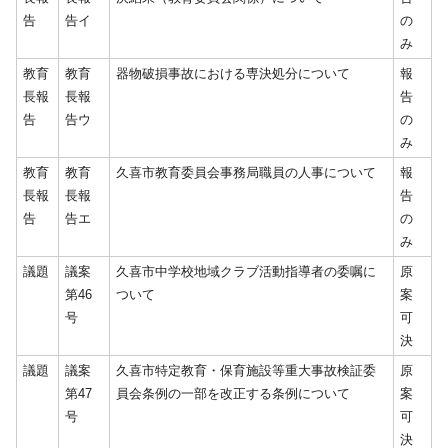
告
告イ
の
み
教育
教育
器物破損事故における専決処分について
報
長報
長報
告
告
告ウ
の
み
教育
教育
久喜市教育委員会事務局職員の人事について
報
長報
長報
告
告
告エ
の
み
議題
議案
久喜市中学校地域クラブ活動指導者の委嘱に
原
第46
ついて
案
号
可
決
議題
議案
久喜市特定教育・保育施設等重大事故検証委
原
第47
員会条例の一部を改正する条例について
案
号
可
決