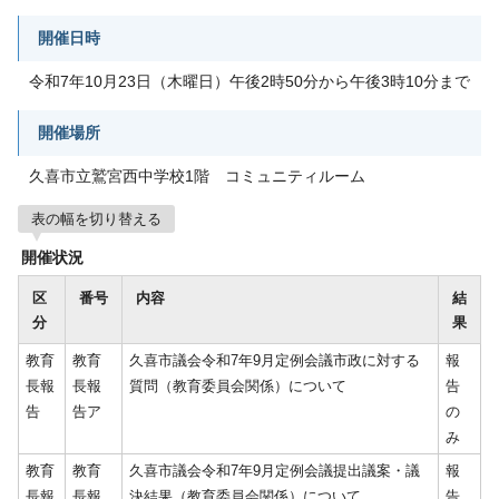
開催日時
令和7年10月23日（木曜日）午後2時50分から午後3時10分まで
開催場所
久喜市立鷲宮西中学校1階 コミュニティルーム
表の幅を切り替える
開催状況
区
番号
内容
結
分
果
教育
教育
久喜市議会令和7年9月定例会議市政に対する
報
長報
長報
質問（教育委員会関係）について
告
告
告ア
の
み
教育
教育
久喜市議会令和7年9月定例会議提出議案・議
報
長報
長報
決結果（教育委員会関係）について
告